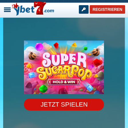
REGISTRIEREN
JETZT SPIELEN
WEITER