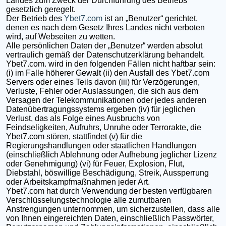
Landes zum Zweck der Durchführung des Betriebs
gesetzlich geregelt.
Der Betrieb des
Ybet7.com
ist an „Benutzer“ gerichtet,
denen es nach dem Gesetz Ihres Landes nicht verboten
wird, auf Webseiten zu wetten.
Alle persönlichen Daten der „Benutzer“ werden absolut
vertraulich gemäß der Datenschutzerklärung behandelt.
Ybet7.com. wird in den folgenden Fällen nicht haftbar sein:
(i) im Falle höherer Gewalt (ii) den Ausfall des Ybet7.com
Servers oder eines Teils davon (iii) für Verzögerungen,
Verluste, Fehler oder Auslassungen, die sich aus dem
Versagen der Telekommunikationen oder jedes anderen
Datenübertragungssystems ergeben (iv) für jeglichen
Verlust, das als Folge eines Ausbruchs von
Feindseligkeiten, Aufruhrs, Unruhe oder Terrorakte, die
Ybet7.com stören, stattfindet (v) für die
Regierungshandlungen oder staatlichen Handlungen
(einschließlich Ablehnung oder Aufhebung jeglicher Lizenz
oder Genehmigung) (vi) für Feuer, Explosion, Flut,
Diebstahl, böswillige Beschädigung, Streik, Aussperrung
oder Arbeitskampfmaßnahmen jeder Art.
Ybet7.com hat durch Verwendung der besten verfügbaren
Verschlüsselungstechnologie alle zumutbaren
Anstrengungen unternommen, um sicherzustellen, dass alle
von Ihnen eingereichten Daten, einschließlich Passwörter,