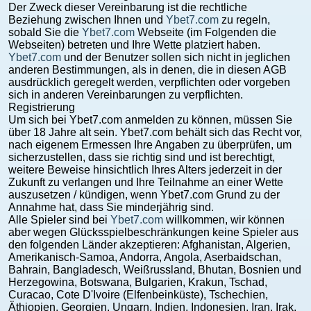
Der Zweck dieser Vereinbarung ist die rechtliche
Beziehung zwischen Ihnen und
Ybet7.com
zu regeln,
sobald Sie die
Ybet7.com
Webseite (im Folgenden die
Webseiten) betreten und Ihre Wette platziert haben.
Ybet7.com
und der Benutzer sollen sich nicht in jeglichen
anderen Bestimmungen, als in denen, die in diesen AGB
ausdrücklich geregelt werden, verpflichten oder vorgeben
sich in anderen Vereinbarungen zu verpflichten.
Registrierung
Um sich bei Ybet7.com anmelden zu können, müssen Sie
über 18 Jahre alt sein. Ybet7.com behält sich das Recht vor,
nach eigenem Ermessen Ihre Angaben zu überprüfen, um
sicherzustellen, dass sie richtig sind und ist berechtigt,
weitere Beweise hinsichtlich Ihres Alters jederzeit in der
Zukunft zu verlangen und Ihre Teilnahme an einer Wette
auszusetzen / kündigen, wenn Ybet7.com Grund zu der
Annahme hat, dass Sie minderjährig sind.
Alle Spieler sind bei
Ybet7.com
willkommen, wir können
aber wegen Glücksspielbeschränkungen keine Spieler aus
den folgenden Länder akzeptieren: Afghanistan, Algerien,
Amerikanisch-Samoa, Andorra, Angola, Aserbaidschan,
Bahrain, Bangladesch, Weißrussland, Bhutan, Bosnien und
Herzegowina, Botswana, Bulgarien, Krakun, Tschad,
Curacao, Cote D'Ivoire (Elfenbeinküste), Tschechien,
Äthiopien, Georgien, Ungarn, Indien, Indonesien, Iran, Irak,