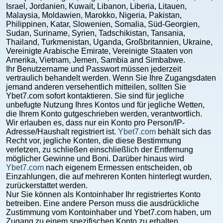
Israel, Jordanien, Kuwait, Libanon, Liberia, Litauen,
Malaysia, Moldawien, Marokko, Nigeria, Pakistan,
Philippinen, Katar, Slowenien, Somalia, Süd-Georgien,
Sudan, Suriname, Syrien, Tadschikistan, Tansania,
Thailand, Turkmenistan, Uganda, Großbritannien, Ukraine,
Vereinigte Arabische Emirate, Vereinigte Staaten von
Amerika, Vietnam, Jemen, Sambia and Simbabwe.
Ihr Benutzername und Passwort müssen jederzeit
vertraulich behandelt werden. Wenn Sie Ihre Zugangsdaten
jemand anderen versehentlich mitteilen, sollten Sie
Ybet7.com sofort kontaktieren. Sie sind für jegliche
unbefugte Nutzung Ihres Kontos und für jegliche Wetten,
die Ihrem Konto gutgeschrieben werden, verantwortlich.
Wir erlauben es, dass nur ein Konto pro Person/IP-
Adresse/Haushalt registriert ist.
Ybet7.com
behält sich das
Recht vor, jegliche Konten, die diese Bestimmung
verletzen, zu schließen einschließlich der Entfernung
möglicher Gewinne und Boni. Darüber hinaus wird
Ybet7.com
nach eigenem Ermessen entscheiden, ob
Einzahlungen, die auf mehreren Konten hinterlegt wurden,
zurückerstattet werden.
Nur Sie können als Kontoinhaber Ihr registriertes Konto
betreiben. Eine andere Person muss die ausdrückliche
Zustimmung vom Kontoinhaber und Ybet7.com haben, um
Zugang zu einem spezifischen Konto zu erhalten.